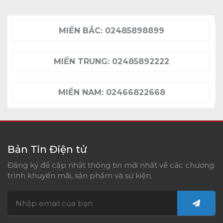
MIỀN BẮC:
02485898899
MIỀN TRUNG:
02485892222
MIỀN NAM:
02466822668
Bản Tin Điện tử
Đăng ký để cập nhật thông tin mới nhất về các chương
trình khuyến mãi, sản phẩm và sự kiện.