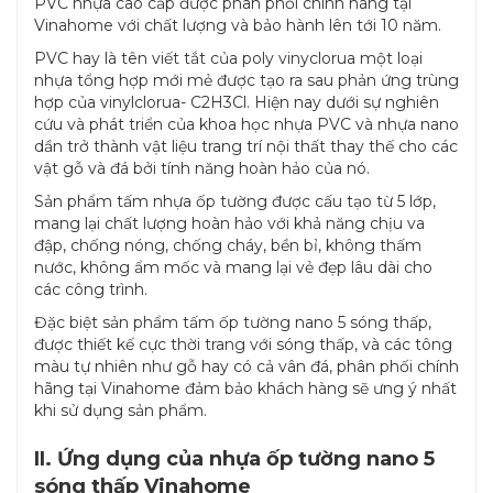
PVC nhựa cao cấp được phân phối chính hãng tại
Vinahome với chất lượng và bảo hành lên tới 10 năm.
PVC hay là tên viết tắt của poly vinyclorua một loại
nhựa tổng hợp mới mẻ được tạo ra sau phản ứng trùng
hợp của vinylclorua- C2H3Cl. Hiện nay dưới sự nghiên
cứu và phát triển của khoa học nhựa PVC và nhựa nano
dần trở thành vật liệu trang trí nội thất thay thế cho các
vật gỗ và đá bởi tính năng hoàn hảo của nó.
Sản phẩm tấm nhựa ốp tường được cấu tạo từ 5 lớp,
mang lại chất lượng hoàn hảo với khả năng chịu va
đập, chống nóng, chống cháy, bền bỉ, không thấm
nước, không ẩm mốc và mang lại vẻ đẹp lâu dài cho
các công trình.
Đặc biệt sản phẩm tấm ốp tường nano 5 sóng thấp,
được thiết kế cực thời trang với sóng thấp, và các tông
màu tự nhiên như gỗ hay có cả vân đá, phân phối chính
hãng tại Vinahome đảm bảo khách hàng sẽ ưng ý nhất
khi sử dụng sản phẩm.
II. Ứng dụng của nhựa ốp tường nano 5
sóng thấp Vinahome