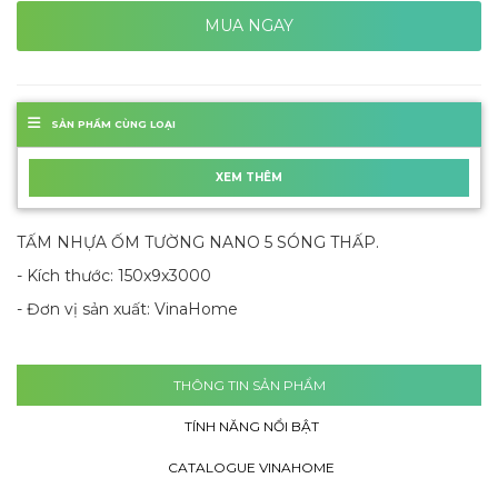
MUA NGAY
SẢN PHẨM CÙNG LOẠI
XEM THÊM
TẤM NHỰA ỐM TƯỜNG NANO 5 SÓNG THẤP.
- Kích thước: 150x9x3000
- Đơn vị sản xuất: VinaHome
THÔNG TIN SẢN PHẨM
TÍNH NĂNG NỔI BẬT
CATALOGUE VINAHOME