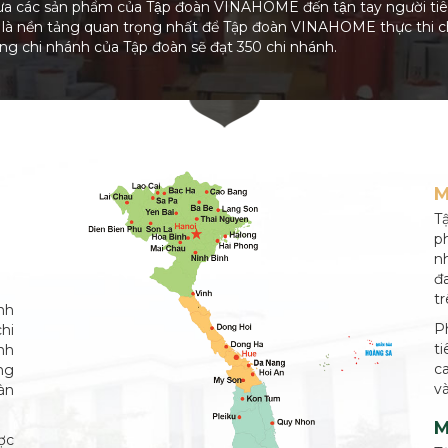
 các sản phẩm của Tập đoàn VINAHOME đến tận tay người ti
ớc là nền tảng quan trọng nhất để Tập đoàn VINAHOME thực thi c
ợng chi nhánh của Tập đoàn sẽ đạt 350 chi nhánh.
M
T
p
n
đ
t
nh
P
hi
t
nh
c
ng
v
̀n
M
ợc