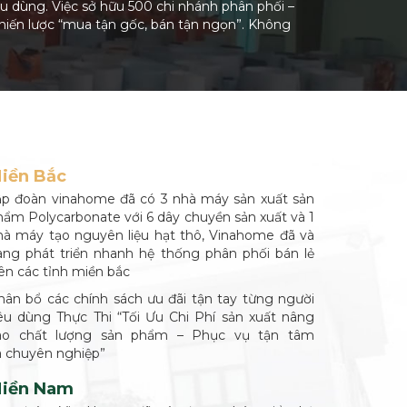
êu dùng. Việc sở hữu 500 chi nhánh phân phối –
hiến lược “mua tận gốc, bán tận ngọn”. Không
iền Bắc
ập đoàn vinahome đã có 3 nhà máy sản xuất sản
hẩm Polycarbonate với 6 dây chuyền sản xuất và 1
hà máy tạo nguyên liệu hạt thô, Vinahome đã và
ang phát triển nhanh hệ thống phân phối bán lẻ
rên các tỉnh miền bắc
hân bổ các chính sách ưu đãi tận tay từng người
iêu dùng Thực Thi “Tối Ưu Chi Phí sản xuất nâng
ao chất lượng sản phẩm – Phục vụ tận tâm
à chuyên nghiệp”
iền Nam