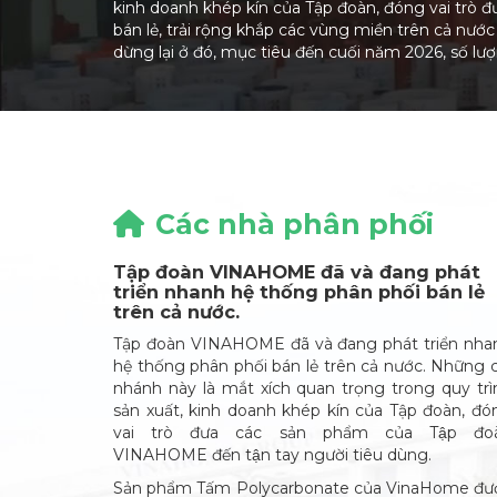
kinh doanh khép kín của Tập đoàn, đóng vai trò đưa
bán lẻ, trải rộng khắp các vùng miền trên cả nư
dừng lại ở đó, mục tiêu đến cuối năm 2026, số lư
Các nhà phân phối
Tập đoàn VINAHOME đã và đang phát
triển nhanh hệ thống phân phối bán lẻ
trên cả nước.
Tập đoàn VINAHOME đã và đang phát triển nha
hệ thống phân phối bán lẻ trên cả nước. Những c
nhánh này là mắt xích quan trọng trong quy trì
sản xuất, kinh doanh khép kín của Tập đoàn, đó
vai trò đưa các sản phẩm của Tập đoa
VINAHOME đến tận tay người tiêu dùng.
Sản phẩm Tấm Polycarbonate của VinaHome đư