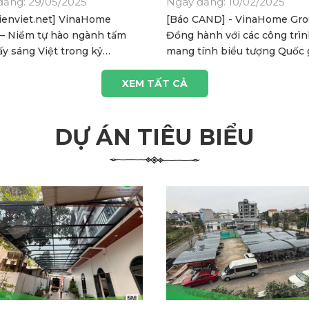
đăng: 29/05/2025
Ngày đăng: 10/02/2025
ienviet.net] VinaHome
[Báo CAND] - VinaHome Gro
– Niềm tự hào ngành tấm
Đồng hành với các công trì
ấy sáng Việt trong kỷ
mang tính biểu tượng Quốc 
n vươn mình
XEM TẤT CẢ
DỰ ÁN TIÊU BIỂU