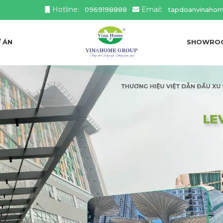
Hotline:
Email:
0969198888
tapdoanvinaho
 ÁN
SHOWRO