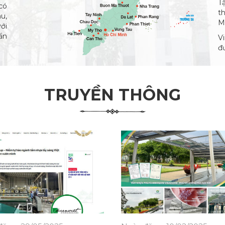
T
có
t
u,
M
ới
ẩn
V
đư
TRUYỀN THÔNG