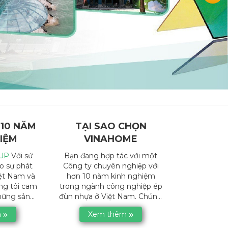
 10 NĂM
TẠI SAO CHỌN
IỆM
VINAHOME
UP
Với sứ
Bạn đang hợp tác với một
o sự phát
Công ty chuyên nghiệp với
iệt Nam và
hơn 10 năm kinh nghiệm
ng tôi cam
trong ngành công nghiệp ép
ững sản
đùn nhựa ở Việt Nam. Chúng
t liệu
tôi là Nhà sản xuất lớn nhất về
m
Xem thêm
iến nhất,
sản phẩm
nhựa lấy
 ISO 9001-
sáng
trong khu vực Đông