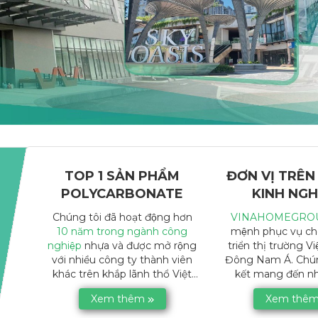
TOP 1 SẢN PHẨM
ĐƠN VỊ TRÊN
POLYCARBONATE
KINH NGH
Chúng tôi đã hoạt động hơn
VINAHOMEGRO
10 năm trong ngành công
mệnh phục vụ ch
nghiệp
nhựa và được mở rộng
triển thị trường V
với nhiều công ty thành viên
Đông Nam Á. Chú
khác trên khắp lãnh thổ Việt
kết mang đến nh
Nam & Đông Nam Á. Đơn vị
phẩm bằng chấ
Xem thêm
Xem thê
duy nhất tại Việt Nam công
Polycarbonate cải t
nghệ đạt chuẩn Châu Âu, sản
hiện đại nhất. Đạt