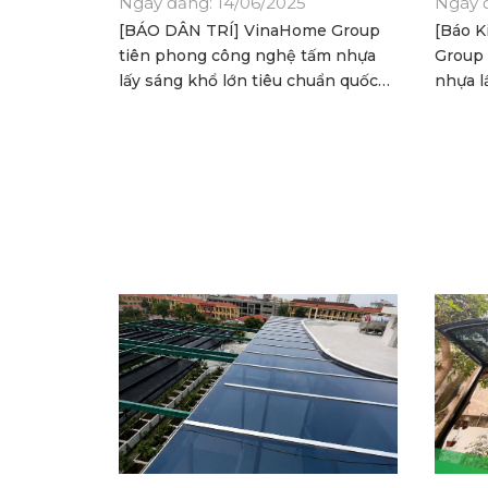
Ngày đăng: 14/06/2025
Ngày 
[BÁO DÂN TRÍ] VinaHome Group
[Báo K
tiên phong công nghệ tấm nhựa
Group 
lấy sáng khổ lớn tiêu chuẩn quốc
nhựa l
tế
nguyê