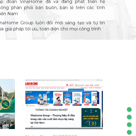
ập đoàn VinaHome đã và đang phát triển hệ
hống phân phối bán buôn, bán lẻ trên các tỉnh
iền Nam
inaHome Group luôn đổi mới sáng tạo và tự tin
a giải pháp tối ưu, toàn diện cho mọi công trình