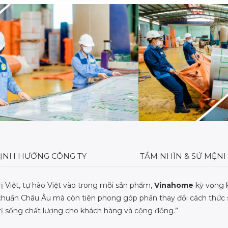
xuất khổ rộng 2.5m, dài 50m
2015 Châu Âu 
và độ dầy nhất lên tới 20mm
10103:201
ỊNH HƯỚNG CÔNG TY
TẦM NHÌN & SỨ MỆN
ị Việt, tự hào Việt vào trong mỗi sản phẩm,
Vinahome
kỳ vọng 
chuẩn Châu Âu mà còn tiên phong góp phần thay đổi cách thức s
trị sống chất lượng cho khách hàng và cộng đồng.”