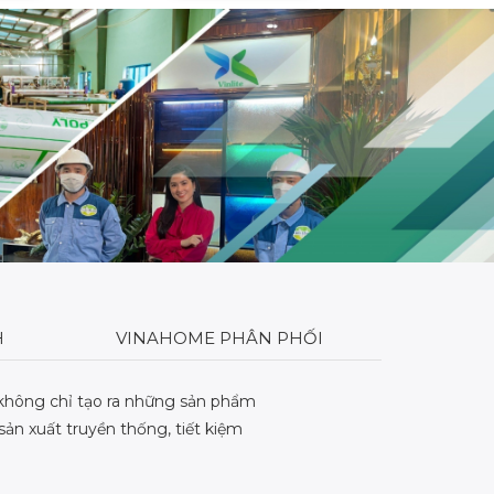
và TCVN
Nam Á. Sử dụng nguyên liệu
3.
Bayer Makrolon Đức có đầy đủ
chứng chỉ chất lượng, đạt
chuẩn ISO 11963:2012 Châu Âu.
H
VINAHOME PHÂN PHỐI
không chỉ tạo ra những sản phẩm
ản xuất truyền thống, tiết kiệm