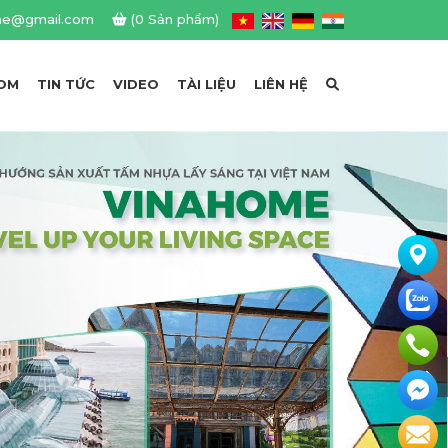
me@gmail.com
(0 Sản phẩm)
OM
TIN TỨC
VIDEO
TÀI LIỆU
LIÊN HỆ