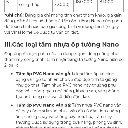
6
180.000
81.000
sóng thấp
x 3000)
*Ghi chú:
Bảng giá chỉ mang tính chất tham khảo, giá gần
đúng, để biết chi tiết báo giá tấm ốp tường Nano cũng như
dự toán chính xác báo giá công trình vui lòng liên hệ ngay
với VinaHome để được tư vấn chi tiết.
III.Các loại tấm nhựa ốp tường Nano
Đáp ứng đa dạng nhu cầu sử dụng người dùng cũng như
thẩm mỹ công trình, tấm nhựa trang trí tường Nano hiện có
2 loại là:
Tấm ốp PVC Nano vân gỗ
: là loại tấm ốp có hình
dạng vân gỗ tự nhiên cho vẻ đẹp đẹp tinh tế giống
như gỗ thật. Tấm nhựa PVC nano này thường phù
hợp với không gian nhà riêng, khách sạn, văn phòng,..
tạo nét trang nhã và cổ điển độc đáo.
Tấm ốp PVC Nano vân đá
: Tấm nhựa PVC nano vân
đá hay còn gọi là ván nhựa vân đá có đặc tính chống
ẩm, chống cháy và chống oxy hóa. Loại tấm này
thường được sử dụng trong cửa hàng, phòng vệ sinh,