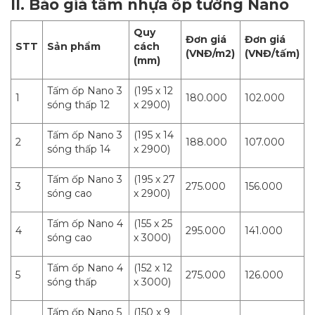
II. Báo giá tấm nhựa ốp tường Nano
Quy
Đơn giá
Đơn giá
STT
Sản phẩm
cách
(VNĐ/m2)
(VNĐ/tấm)
(mm)
Tấm ốp Nano 3
(195 x 12
1
180.000
102.000
sóng thấp 12
x 2900)
Tấm ốp Nano 3
(195 x 14
2
188.000
107.000
sóng thấp 14
x 2900)
Tấm ốp Nano 3
(195 x 27
3
275.000
156.000
sóng cao
x 2900)
Tấm ốp Nano 4
(155 x 25
4
295.000
141.000
sóng cao
x 3000)
Tấm ốp Nano 4
(152 x 12
5
275.000
126.000
sóng thấp
x 3000)
Tấm ốp Nano 5
(150 x 9