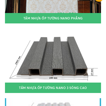
TẤM NHỰA ỐP TƯỜNG NANO PHẲNG
TẤM NHỰA ỐP TƯỜNG NANO 3 SÓNG CAO