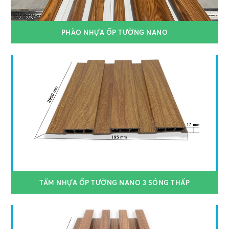
PHÀO NHỰA ỐP TƯỜNG NANO
TẤM NHỰA ỐP TƯỜNG NANO 3 SÓNG THẤP