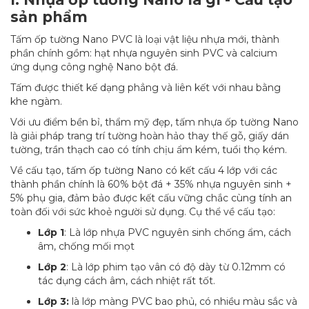
sản phẩm
Tấm ốp tường Nano PVC là loại vật liệu nhựa mới, thành
phần chính gồm: hạt nhựa nguyên sinh PVC và calcium
ứng dụng công nghệ Nano bột đá.
Tấm được thiết kế dạng phẳng và liên kết với nhau bằng
khe ngàm.
Với ưu điểm bền bỉ, thẩm mỹ đẹp, tấm nhựa ốp tường Nano
là giải pháp trang trí tường hoàn hảo thay thế gỗ, giấy dán
tường, trần thạch cao có tính chịu ẩm kém, tuổi thọ kém.
Về cấu tạo, tấm ốp tường Nano có kết cấu 4 lớp với các
thành phần chính là 60% bột đá + 35% nhựa nguyên sinh +
5% phụ gia, đảm bảo được kết cấu vững chắc cùng tính an
toàn đối với sức khoẻ người sử dụng. Cụ thể về cấu tạo:
Lớp 1
: Là lớp nhựa PVC nguyên sinh chống ẩm, cách
âm, chống mối mọt
Lớp 2
: Là lớp phim tạo vân có độ dày từ 0.12mm có
tác dụng cách âm, cách nhiệt rất tốt.
Lớp 3:
là lớp màng PVC bao phủ, có nhiều màu sắc và