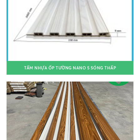
TẤM NHỰA ỐP TƯỜNG NANO 5 SÓNG THẤP