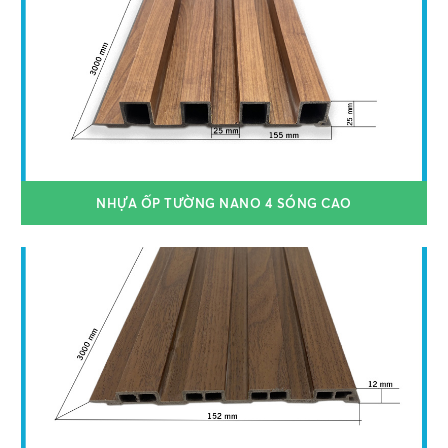
NHỰA ỐP TƯỜNG NANO 4 SÓNG CAO