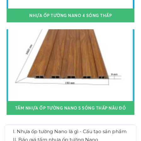
NHỰA ỐP TƯỜNG NANO 4 SÓNG THẤP
TẤM NHỰA ỐP TƯỜNG NANO 5 SÓNG THẤP NÂU ĐỎ
I. Nhựa ốp tường Nano là gì - Cấu tạo sản phẩm
II. Báo giá tấm nhựa ốp tường Nano