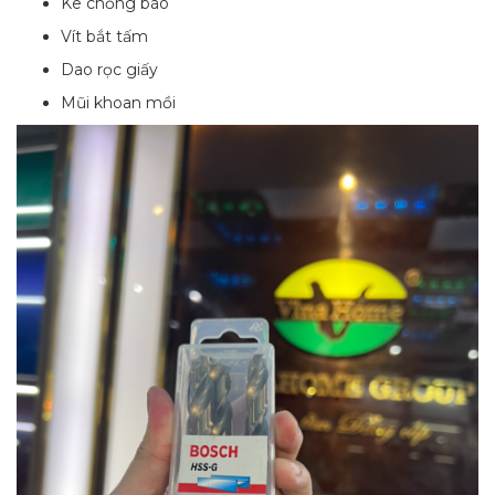
Ke chống bão
Vít bắt tấm
Dao rọc giấy
Mũi khoan mồi