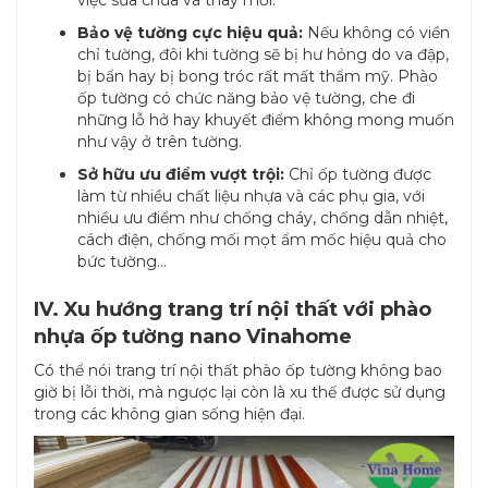
việc sửa chữa và thay mới.
Bảo vệ tường cực hiệu quả:
Nếu không có viền
chỉ tường, đôi khi tường sẽ bị hư hỏng do va đập,
bị bẩn hay bị bong tróc rất mất thẩm mỹ. Phào
ốp tường có chức năng bảo vệ tường, che đi
những lỗ hở hay khuyết điểm không mong muốn
như vậy ở trên tường.
Sở hữu ưu điểm vượt trội:
Chỉ ốp tường được
làm từ nhiều chất liệu nhựa và các phụ gia, với
nhiều ưu điểm như chống cháy, chống dẫn nhiệt,
cách điện, chống mối mọt ẩm mốc hiệu quả cho
bức tường…
IV. Xu hướng trang trí nội thất với phào
nhựa ốp tường nano Vinahome
Có thể nói trang trí nội thất phào ốp tường không bao
giờ bị lỗi thời, mà ngược lại còn là xu thế được sử dụng
trong các không gian sống hiện đại.