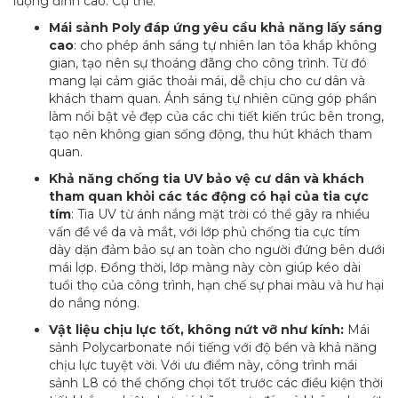
lượng đỉnh cao. Cụ thể:
Mái sảnh Poly đáp ứng yêu cầu khả năng lấy sáng
cao
: cho phép ánh sáng tự nhiên lan tỏa khắp không
gian, tạo nên sự thoáng đãng cho công trình. Từ đó
mang lại cảm giác thoải mái, dễ chịu cho cư dân và
khách tham quan. Ánh sáng tự nhiên cũng góp phần
làm nổi bật vẻ đẹp của các chi tiết kiến trúc bên trong,
tạo nên không gian sống động, thu hút khách tham
quan.
Khả năng chống tia UV bảo vệ cư dân và khách
tham quan khỏi các tác động có hại của tia cực
tím
: Tia UV từ ánh nắng mặt trời có thể gây ra nhiều
vấn đề về da và mắt, với lớp phủ chống tia cực tím
dày dặn đảm bảo sự an toàn cho người đứng bên dưới
mái lợp. Đồng thời, lớp màng này còn giúp kéo dài
tuổi thọ của công trình, hạn chế sự phai màu và hư hại
do nắng nóng.
Vật liệu chịu lực tốt, không nứt vỡ như kính:
Mái
sảnh Polycarbonate nổi tiếng với độ bền và khả năng
chịu lực tuyệt vời. Với ưu điểm này, công trình mái
sảnh L8 có thể chống chọi tốt trước các điều kiện thời