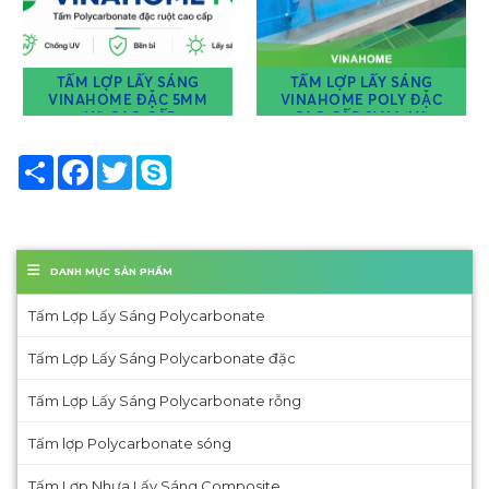
TẤM LỢP LẤY SÁNG
TẤM LỢP LẤY SÁNG
VINAHOME ĐẶC 5MM
VINAHOME POLY ĐẶC
(LY) CAO CẤP
CAO CẤP 8MM (LY)
Share
Facebook
Twitter
Skype
DANH MỤC SẢN PHẨM
Tấm Lợp Lấy Sáng Polycarbonate
Tấm Lợp Lấy Sáng Polycarbonate đặc
Tấm Lợp Lấy Sáng Polycarbonate rỗng
Tấm lợp Polycarbonate sóng
Tấm Lợp Nhựa Lấy Sáng Composite