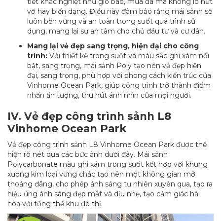
tiết khắc nghiệt như gió bão, mưa đá mà không lo nứt
vỡ hay biến dạng. Điều này đảm bảo rằng mái sảnh sẽ
luôn bền vững và an toàn trong suốt quá trình sử
dụng, mang lại sự an tâm cho chủ đầu tư và cư dân.
Mang lại vẻ đẹp sang trọng, hiện đại cho công
trình:
Với thiết kế trong suốt và màu sắc ghi xám nổi
bật, sang trọng, mái sảnh Poly tạo nên vẻ đẹp hiện
đại, sang trọng, phù hợp với phong cách kiến trúc của
Vinhome Ocean Park, giúp công trình trở thành điểm
nhấn ấn tượng, thu hút ánh nhìn của mọi người.
IV. Vẻ đẹp công trình sảnh L8
Vinhome Ocean Park
Vẻ đẹp công trình sảnh L8 Vinhome Ocean Park được thể
hiện rõ nét qua các bức ảnh dưới đây. Mái sảnh
Polycarbonate màu ghi xám trong suốt kết hợp với khung
xương kim loại vững chắc tạo nên một không gian mở
thoáng đãng, cho phép ánh sáng tự nhiên xuyên qua, tạo ra
hiệu ứng ánh sáng đẹp mắt và dịu nhẹ, tạo cảm giác hài
hòa với tổng thể khu đô thị.