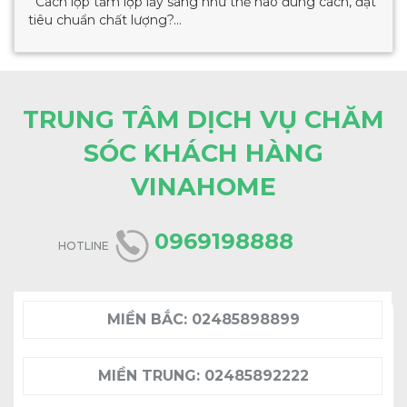
Cách lợp tấm lợp lấy sáng như thế nào đúng cách, đạt
tiêu chuẩn chất lượng?...
TRUNG TÂM DỊCH VỤ CHĂM
SÓC KHÁCH HÀNG
VINAHOME
0969198888
HOTLINE
MIỀN BẮC:
02485898899
MIỀN TRUNG:
02485892222