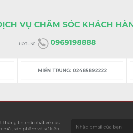
DỊCH VỤ CHĂM SÓC KHÁCH HÀ
0969198888
HOTLINE
MIỀN TRUNG:
02485892222
 thông tin mới nhất về các
 mãi, sản phẩm và sự kiện.