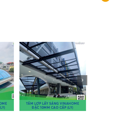
HOME
TẤM LỢP LẤY SÁNG VINAHOME
TẤM LỢP L
LY)
ĐẶC 10MM CAO CẤP (LY)