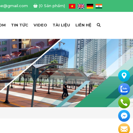
me@gmail.com
(0 Sản phẩm)
OM
TIN TỨC
VIDEO
TÀI LIỆU
LIÊN HỆ