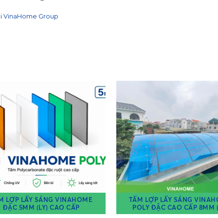
i VinaHome Group
M LỢP LẤY SÁNG VINAHOME
TẤM LỢP LẤY SÁNG VINA
ĐẶC 5MM (LY) CAO CẤP
POLY ĐẶC CAO CẤP 8MM (