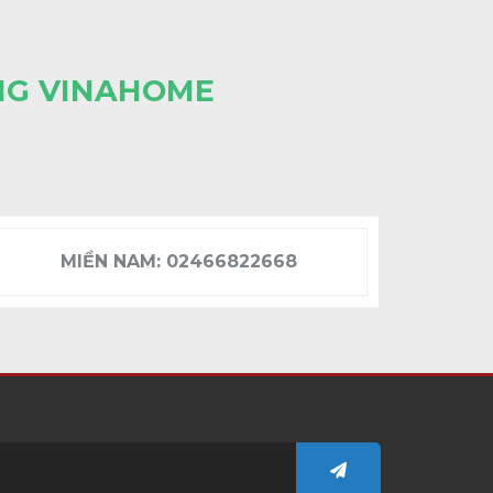
NG VINAHOME
MIỀN NAM:
02466822668