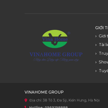
GIỚI 
Giới
Tài l
Truy
Sho
Tuy
VINAHOME GROUP
Địa chỉ: 38 Tổ 3, Đa Sỹ, Kiến Hưng, Hà Nội
Hotline: 0969198888