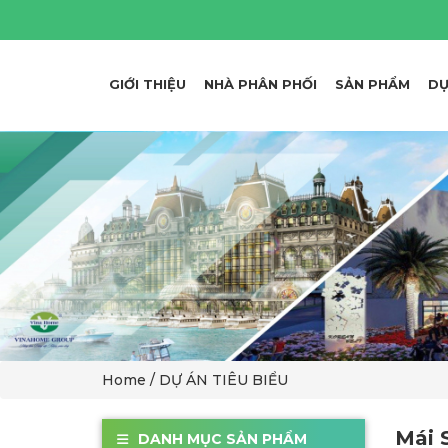
GIỚI THIỆU
NHÀ PHÂN PHỐI
SẢN PHẨM
DỰ
Home
/ DỰ ÁN TIÊU BIỂU
Mái 
DANH MỤC SẢN PHẨM