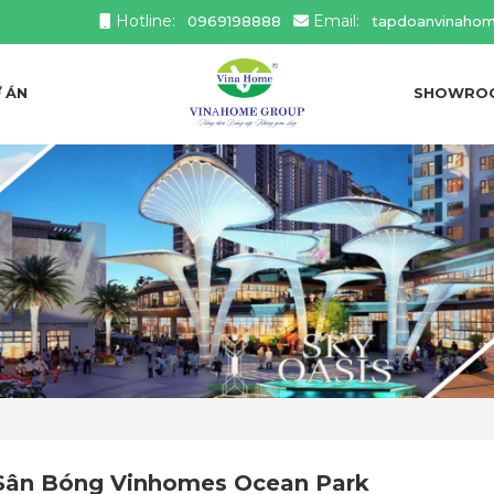
Hotline:
Email:
0969198888
tapdoanvinaho
 ÁN
SHOWRO
Sân Bóng Vinhomes Ocean Park