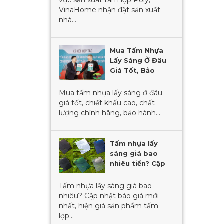
vực sản xuất tấm lợp Poly,
VinaHome nhận đặt sản xuất
nhà...
Mua Tấm Nhựa
Lấy Sáng Ở Đâu
Giá Tốt, Bảo
Hành 10 Năm
Mua tấm nhựa lấy sáng ở đâu
giá tốt, chiết khấu cao, chất
lượng chính hãng, bảo hành...
Tấm nhựa lấy
sáng giá bao
nhiêu tiền? Cập
nhật mới nhất
2023
Tấm nhựa lấy sáng giá bao
nhiêu? Cập nhật báo giá mới
nhất, hiện giá sản phẩm tấm
lợp...