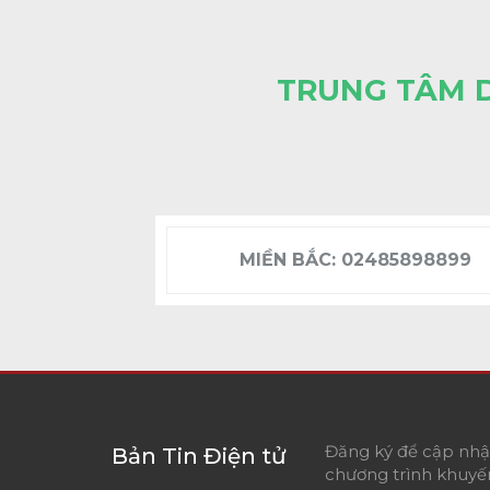
TRUNG TÂM 
MIỀN BẮC:
02485898899
Đăng ký để cập nhật
Bản Tin Điện tử
chương trình khuyến