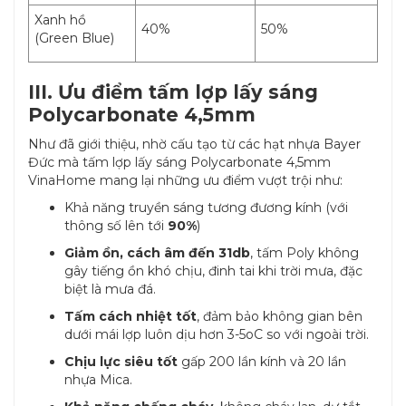
Xanh hồ
40%
50%
(Green Blue)
III. Ưu điểm tấm lợp lấy sáng
Polycarbonate 4,5mm
Như đã giới thiệu, nhờ cấu tạo từ các hạt nhựa Bayer
Đức mà tấm lợp lấy sáng Polycarbonate 4,5mm
VinaHome mang lại những ưu điểm vượt trội như:
Khả năng truyền sáng tương đương kính (với
thông số lên tới
90%
)
Giảm ồn, cách âm đến 31db
, tấm Poly không
gây tiếng ồn khó chịu, đinh tai khi trời mưa, đặc
biệt là mưa đá.
Tấm cách nhiệt tốt
, đảm bảo không gian bên
dưới mái lợp luôn dịu hơn 3-5oC so với ngoài trời.
Chịu lực siêu tốt
gấp 200 lần kính và 20 lần
nhựa Mica.