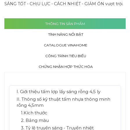
SÁNG TỐT - CHỊU LỰC - CÁCH NHIỆT - GIẢM ỒN vượt trội.
THÔNG TIN SẢN PHẨM
TÍNH NĂNG NỔI BẬT
CATALOGUE VINAHOME
CÔNG TRÌNH TIÊU BIỂU
CHỨNG NHẬN HỢP THỨC HÓA
I. Giới thiệu tấm lợp lấy sáng rỗng 4,5 ly
II. Thông số kỹ thuật tấm nhựa thông minh
rỗng 4,5mm
1.Kích thước
2. Bảng màu
3. Tỷ lệ truyền sáng - Truyền nhiệt