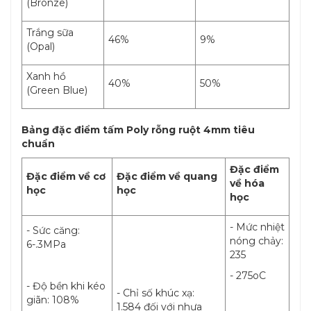
(Bronze)
Trắng sữa
46%
9%
(Opal)
Xanh hồ
40%
50%
(Green Blue)
Bảng đặc điểm tấm Poly rỗng ruột 4mm tiêu
chuẩn
Đặc điểm
Đặc điểm về cơ
Đặc điểm về quang
về hóa
học
học
học
- Mức nhiệt
- Sức căng:
nóng chảy:
6-.3MPa
235
- 275oC
- Độ bền khi kéo
- Chỉ số khúc xạ:
giãn: 108%
1.584 đối với nhựa