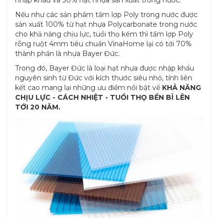
nhập khẩu và 30% hạt nhựa sản xuất trong nước.
Nếu như các sản phẩm tấm lợp Poly trong nước được
sản xuất 100% từ hạt nhựa Polycarbonate trong nước
cho khả năng chịu lực, tuổi thọ kém thì tấm lợp Poly
rỗng ruột 4mm tiêu chuẩn VinaHome lại có tới 70%
thành phần là nhựa Bayer Đức.
Trong đó, Bayer Đức là loại hạt nhựa được nhập khẩu
nguyên sinh từ Đức với kích thước siêu nhỏ, tính liên
kết cao mang lại những ưu điểm nổi bật về
KHẢ NĂNG
CHỊU LỰC - CÁCH NHIỆT - TUỔI THỌ BỀN BỈ LÊN
TỚI 20 NĂM.