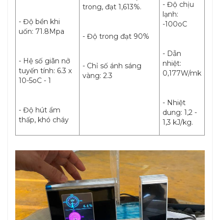
- Độ chịu
trong, đạt 1,613%.
lạnh:
- Độ bền khi
-100oC
uốn: 71.8Mpa
- Độ trong đạt 90%
- Dẫn
- Hệ số giãn nở
nhiệt:
- Chỉ số ánh sáng
tuyến tính: 6.3 x
0,177W/mk
vàng: 2.3
10-5oC - 1
- Nhiệt
- Độ hút ẩm
dung: 1,2 -
thấp, khó cháy
1,3 kJ/kg.