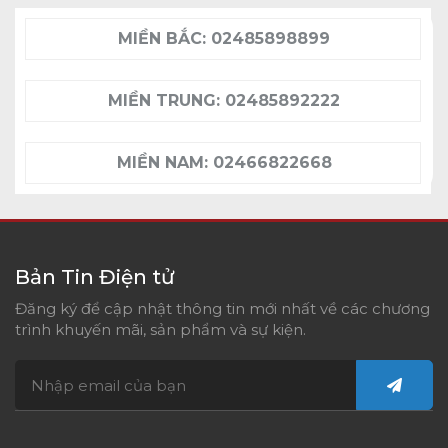
MIỀN BẮC:
02485898899
MIỀN TRUNG:
02485892222
MIỀN NAM:
02466822668
Bản Tin Điện tử
Đăng ký để cập nhật thông tin mới nhất về các chương
trình khuyến mãi, sản phẩm và sự kiện.