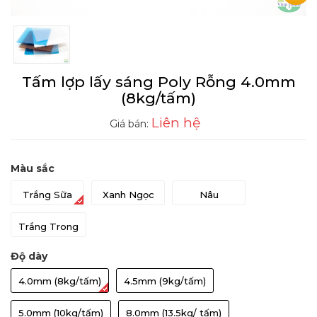
Tấm lợp lấy sáng Poly Rỗng 4.0mm
(8kg/tấm)
Liên hệ
Giá bán:
Màu sắc
Trắng Sữa
Xanh Ngọc
Nâu
Trắng Trong
Độ dày
4.0mm (8kg/tấm)
4.5mm (9kg/tấm)
5.0mm (10kg/tấm)
8.0mm (13.5kg/ tấm)