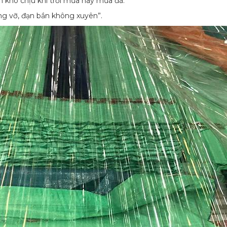
n khó chịu khi trời mưa hay mưa đá.
ông vỡ, đạn bắn không xuyên”.