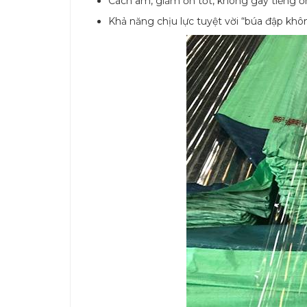
Cách âm, giảm ồn tốt, không gây tiếng ồ
Khả năng chịu lực tuyệt vời “búa đập kh