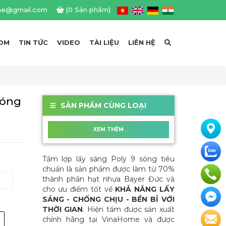
me@gmail.com
(0 Sản phẩm)
OM
TIN TỨC
VIDEO
TÀI LIỆU
LIÊN HỆ
Sóng
SẢN PHẨM CÙNG LOẠI
XEM THÊM
Tấm lợp lấy sáng Poly 9 sóng tiêu
chuẩn là sản phẩm được làm từ 70%
thành phần hạt nhựa Bayer Đức và
cho ưu điểm tốt về
KHẢ NĂNG LẤY
SÁNG - CHỐNG CHỊU - BỀN BỈ VỚI
THỜI GIAN
. Hiện tấm được sản xuất
chính hãng tại VinaHome và được