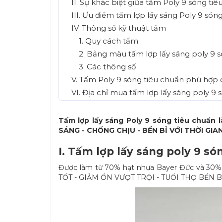
II. Sự khác biệt giữa tấm Poly 9 sóng ti
III. Ưu điểm tấm lợp lấy sáng Poly 9 són
IV. Thông số kỹ thuật tấm
1. Quy cách tấm
2. Bảng màu tấm lợp lấy sáng poly 9 
3. Các thông số
V. Tấm Poly 9 sóng tiêu chuẩn phù hợp 
VI. Địa chỉ mua tấm lợp lấy sáng poly 9 
Tấm lợp lấy sáng Poly 9 sóng tiêu chuẩn
SÁNG - CHỐNG CHỊU - BỀN BỈ VỚI THỜI GIAN.
I. Tấm lợp lấy sáng poly 9 só
Được làm từ 70% hạt nhựa Bayer Đức và 30% h
TỐT - GIẢM ỒN VƯỢT TRỘI - TUỔI THỌ BỀN B