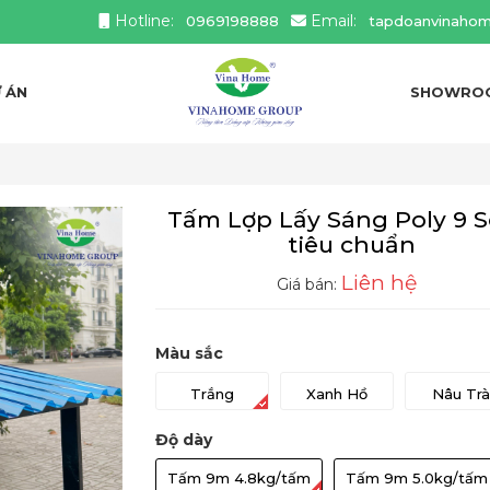
Hotline:
Email:
0969198888
tapdoanvinaho
 ÁN
SHOWRO
Tấm Lợp Lấy Sáng Poly 9 
tiêu chuẩn
Liên hệ
Giá bán:
Màu sắc
Trắng
Xanh Hồ
Nâu Trà
Độ dày
Tấm 9m 4.8kg/tấm
Tấm 9m 5.0kg/tấm