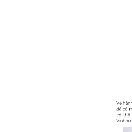
Về hàn
đã có m
có thể
Vinhom