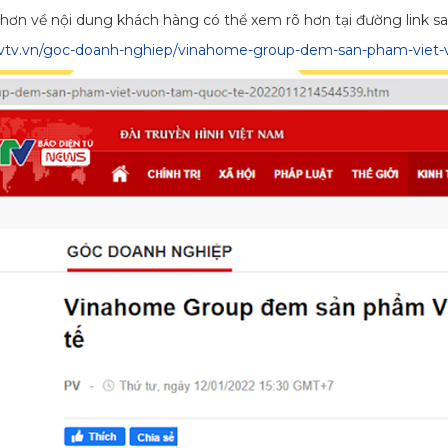
t hơn về nội dung khách hàng có thể xem rõ hơn tại đường link sa
//vtv.vn/goc-doanh-nghiep/vinahome-group-dem-san-pham-viet