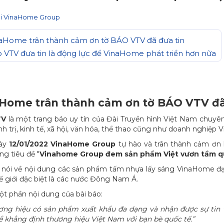
i VinaHome Group
aHome trân thành cảm ơn tờ BÁO VTV đã đưa tin
 VTV đưa tin là động lực để VinaHome phát triển hơn nữa
Home trân thành cảm ơn tờ BÁO VTV đã
TV
là một trang báo uy tín của Đài Truyền hình Việt Nam chuyên
ính trị, kinh tế, xã hội, văn hóa, thể thao cũng như doanh nghiệp V
gày
12/01/2022 VinaHome Group
tự hào và trân thành cảm ơn k
ng tiêu đề "
Vinahome Group đem sản phẩm Việt vươn tầm q
t nói về nội dung các sản phẩm tấm nhựa lấy sáng VinaHome đạ
hế giới đặc biệt là các nước Đông Nam Á.
ột phần nội dung của bài báo:
ương hiệu có sản phẩm xuất khẩu đa dạng và nhận được sự tin
 khẳng định thương hiệu Việt Nam với bạn bè quốc tế.”