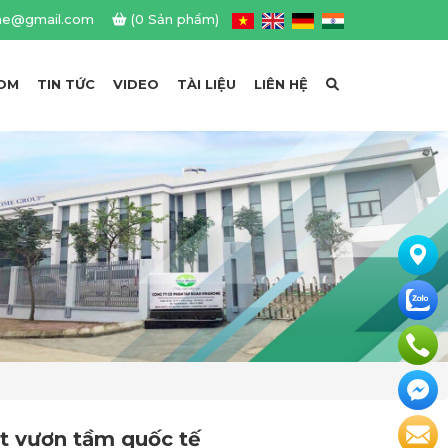
me@gmail.com
(0 Sản phẩm)
OM
TIN TỨC
VIDEO
TÀI LIỆU
LIÊN HỆ
 vươn tầm quốc tế