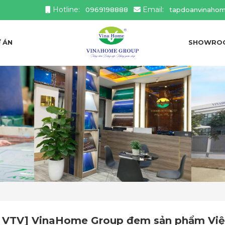
Hotline:
Email:
0969198888
tapdoanvinaho
 ÁN
SHOWRO
 VTV] VinaHome Group đem sản phẩm Việt