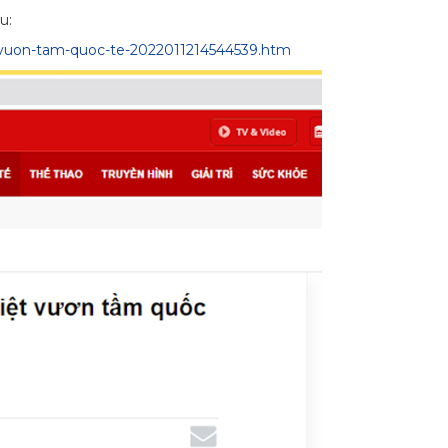
u:
-vuon-tam-quoc-te-2022011214544539.htm