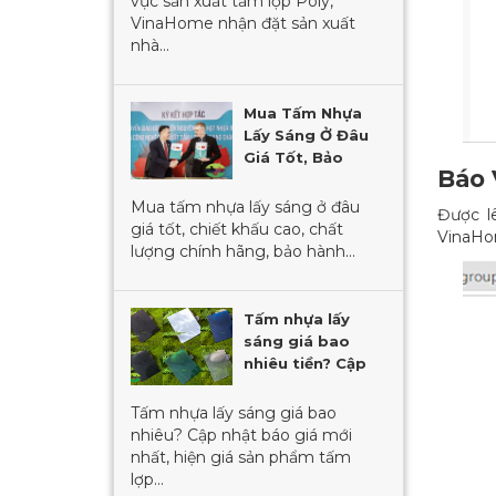
vực sản xuất tấm lợp Poly,
VinaHome nhận đặt sản xuất
nhà...
Mua Tấm Nhựa
Lấy Sáng Ở Đâu
Giá Tốt, Bảo
Báo 
Hành 10 Năm
Mua tấm nhựa lấy sáng ở đâu
Được l
giá tốt, chiết khấu cao, chất
VinaHom
lượng chính hãng, bảo hành...
Tấm nhựa lấy
sáng giá bao
nhiêu tiền? Cập
nhật mới nhất
2023
Tấm nhựa lấy sáng giá bao
nhiêu? Cập nhật báo giá mới
nhất, hiện giá sản phẩm tấm
lợp...