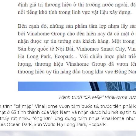
Hành trình “CÁ MẬP” VinaHome vươ
h trình “cá mập” VinaHome vươn tầm quốc tế, trước tiên phả
ặt ở 63 tỉnh thành của Việt Nam và nhận được hầu hết sự tin 
 thấy rất nhiều “ông lớn” ứng dụng tấm nhựa VinaHome như 
es Ocean Park, Sun World Hạ Long Park, Ecopark…