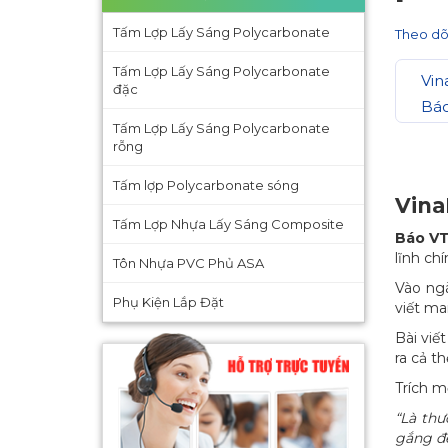
Tấm Lợp Lấy Sáng Polycarbonate
Theo dõ
Tấm Lợp Lấy Sáng Polycarbonate
Vin
đặc
Báo
Tấm Lợp Lấy Sáng Polycarbonate
rỗng
Tấm lợp Polycarbonate sóng
Vina
Tấm Lợp Nhựa Lấy Sáng Composite
Báo V
lĩnh ch
Tôn Nhựa PVC Phủ ASA
Vào n
Phụ Kiện Lắp Đặt
viết ma
Bài viế
ra cả t
Trích m
“Là th
gắng để