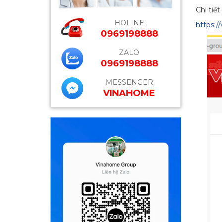
Chi tiế
HOLINE
https:
0969198888
ZALO
0969198888
MESSENGER
VINAHOME